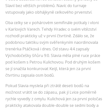
Slavií bez větších problémů. Navíc do turnaje
vstupovaly jako obhájkyně celkového prvenství.
Oba celky se v pohárovém semifinále potkaly i vloni
v Karlových Varech. Tehdy Hradec o svém vítězství
rozhodl prakticky už v první čtvrtině. Zdálo se, že
podobnou taktiku svým svěřenkyním naordinovala
trenérka Ptáčková i dnes. Od stavu 4:4 zapsaly
Východočešky šňůru 9:0. Slavia měla plné ruce práce
pod košem s Petrou Kulichovou. Pod druhým košem
se jí snažila konkurovat Keijl, která jen za první
čtvrtinu zapsala osm bodů.
Pokud Slavia myslela při ztrátě deseti bodů na
možnost vrátit se do zápasu, pak jí Lvice poměrně
rychle vyvedly z omylu. Kulichová jen za první poločas
prakticky atakovala double-double se sedmi body a