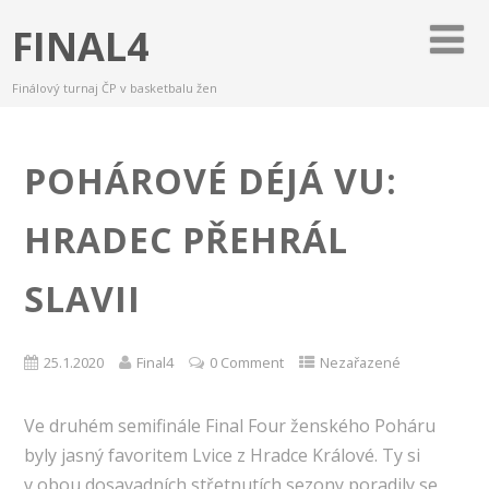
FINAL4
Finálový turnaj ČP v basketbalu žen
POHÁROVÉ DÉJÁ VU:
HRADEC PŘEHRÁL
SLAVII
25.1.2020
Final4
0 Comment
Nezařazené
Ve druhém semifinále Final Four ženského Poháru
byly jasný favoritem Lvice z Hradce Králové. Ty si
v obou dosavadních střetnutích sezony poradily se