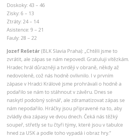
Doskoky: 43 – 46
Zisky: 6 – 13
Ztráty: 24 – 14
Asistence: 9 – 21
Fauly: 28 – 22
Jozef Rešetár
(BLK Slavia Praha): „Chtěli jsme to
zvrátit, ale zápas se nám nepovedl. Gratuluji vítězkám.
Hradec hrál důrazněji a tvrději v obraně, někdy až
nedovoleně, což nás hodně ovlivnilo. I v prvním
zápase v Hradci Králové jsme prohrávali o hodně a
podařilo se nám to stáhnout v závěru. Dnes se
naskytl podobný scénář, ale zdramatizovat zápas se
nám nepodařilo. Hráčky jsou připravené na to, aby
zvládly dva zápasy ve dvou dnech. Čeká nás těžký
soupeř, střetly se tu čtyři týmy, které jsou v tabulce
hned za USK a podle toho vypadá i obraz hry.“