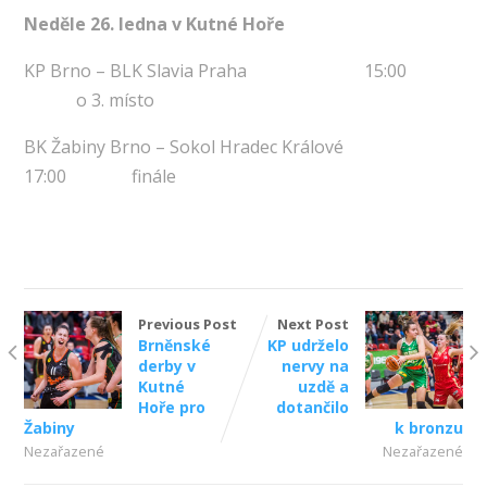
Neděle 26. ledna v Kutné Hoře
KP Brno – BLK Slavia Praha 15:00
o 3. místo
BK Žabiny Brno – Sokol Hradec Králové
17:00 finále
Previous Post
Next Post
Brněnské
KP udrželo
derby v
nervy na
Kutné
uzdě a
Hoře pro
dotančilo
Žabiny
k bronzu
Nezařazené
Nezařazené