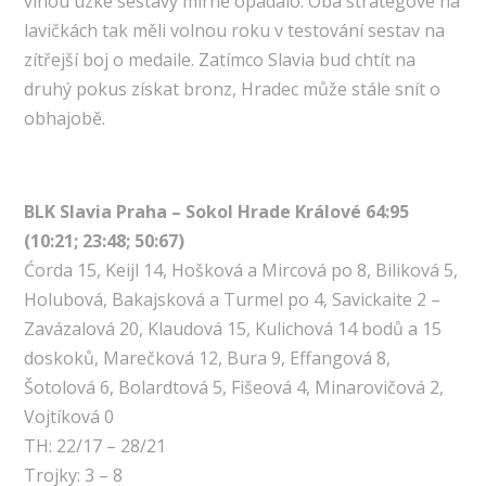
vinou úzké sestavy mírně opadalo. Oba stratégové na
lavičkách tak měli volnou roku v testování sestav na
zítřejší boj o medaile. Zatímco Slavia bud chtít na
druhý pokus získat bronz, Hradec může stále snít o
obhajobě.
BLK Slavia Praha – Sokol Hrade Králové 64:95
(10:21; 23:48; 50:67)
Ćorda 15, Keijl 14, Hošková a Mircová po 8, Biliková 5,
Holubová, Bakajsková a Turmel po 4, Savickaite 2 –
Zavázalová 20, Klaudová 15, Kulichová 14 bodů a 15
doskoků, Marečková 12, Bura 9, Effangová 8,
Šotolová 6, Bolardtová 5, Fišeová 4, Minarovičová 2,
Vojtíková 0
TH: 22/17 – 28/21
Trojky: 3 – 8