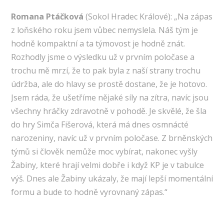
Romana Ptáčková
(Sokol Hradec Králové): „Na zápas
z loňského roku jsem vůbec nemyslela. Náš tým je
hodně kompaktní a ta týmovost je hodně znát.
Rozhodly jsme o výsledku už v prvním poločase a
trochu mě mrzí, že to pak byla z naší strany trochu
údržba, ale do hlavy se prostě dostane, že je hotovo.
Jsem ráda, že ušetříme nějaké síly na zítra, navíc jsou
všechny hráčky zdravotně v pohodě. Je skvělé, že šla
do hry Simča Fišerová, která má dnes osmnácté
narozeniny, navíc už v prvním poločase. Z brněnských
týmů si člověk nemůže moc vybírat, nakonec vyšly
Žabiny, které hrají velmi dobře i když KP je v tabulce
výš. Dnes ale Žabiny ukázaly, že mají lepší momentální
formu a bude to hodně vyrovnaný zápas.“