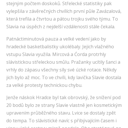
stejným počtem doskoků. Střelecké statistiky pak
vylepšila v závěrečných chvílích první půle Zavázalová,
která trefila a čtvrtou a pátou trojku svého týmu. To
Slavia na úspěch z nejdelší vzdálenosti stále čekala.
Patnáctiminutová pauza a velké vedení jako by
hradecké basketbalistky ukolébaly. Jejich vlažného
vstupu Slavia využila. Mircová a Ćorda protrhly
slávistickou střeleckou smůlu. Pražanky ucítily šanci a
vrhly do zápasu všechny síly své úzké rotace. Někdy
jich bylo až moc. To ve chvíli, kdy lavička Slavie dostala
za velké protesty technickou chybu.
Jenže náskok Hradce byl tak obrovský, že snížení pod
20 bodů bylo ze strany Slavie vlastně jen kosmetickým
upravením průběžného stavu. Lvice se dostaly zpět
do tempa. To slávistické navíc s přibývajícím časem i