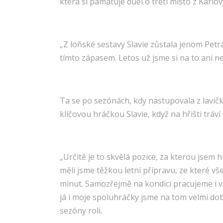
která si pamatuje duel o třetí místo z Karlo
„Z loňské sestavy Slavie zůstala jenom Petr
tímto zápasem. Letos už jsme si na to ani n
Ta se po sezónách, kdy nastupovala z lavič
klíčovou hráčkou Slavie, když na hřišti tráv
„Určitě je to skvělá pozice, za kterou jsem h
měli jsme těžkou letní přípravu, ze které vš
minut. Samozřejmě na kondici pracujeme i v
já i moje spoluhráčky jsme na tom velmi dob
sezóny roli.