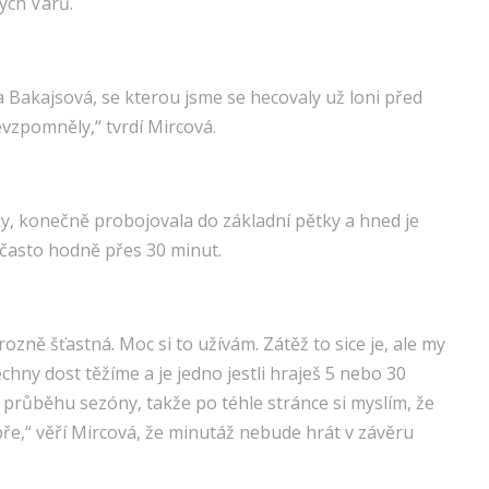
vých Varů.
a Bakajsová, se kterou jsme se hecovaly už loni před
evzpomněly,“ tvrdí Mircová.
ky, konečně probojovala do základní pětky a hned je
í často hodně přes 30 minut.
rozně šťastná. Moc si to užívám. Zátěž to sice je, ale my
echny dost těžíme a je jedno jestli hraješ 5 nebo 30
 průběhu sezóny, takže po téhle stránce si myslím, že
ře,“ věří Mircová, že minutáž nebude hrát v závěru