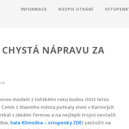
INFORMACE
ROZPIS UTKÁNÍ
VSTUPENK
 CHYSTÁ NÁPRAVU ZA
ené
rovou medaili z loňského roku budou chtít letos
. Celek z hlavního města potkaly vloni v Karlových
kal s ideální formou a na nejlepší trojici nestačil.
edna,
hala Klimeška – vstupenky ZDE
) zaútočit na