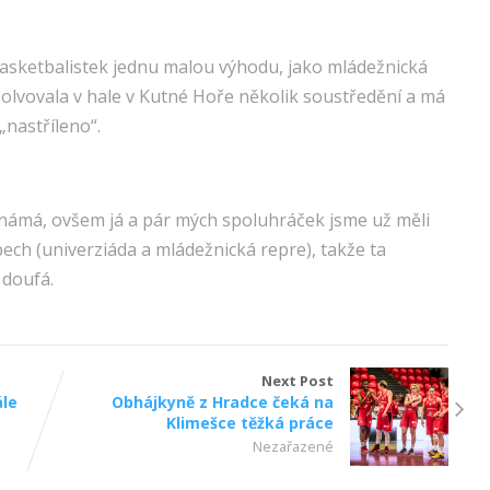
basketbalistek jednu malou výhodu, jako mládežnická
olvovala v hale v Kutné Hoře několik soustředění a má
„nastříleno“.
známá, ovšem já a pár mých spoluhráček jsme už měli
ch (univerziáda a mládežnická repre), takže ta
 doufá.
Next Post
ále
Obhájkyně z Hradce čeká na
Klimešce těžká práce
Nezařazené