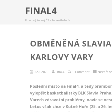
FINAL4
Finálový turnaj ČP v basketbalu žen
OBMĚNĚNÁ SLAVIA
KARLOVY VARY
22.1.2020
Final4
0 Comment
Nezařaz
Poslední místo na Final4, a tedy brambo
vylepšit basketbalistky BLK Slavia Praha
Varech zdravotní problémy, navíc se neset
Letos však chce v Kutné Hoře (25. a 26. l