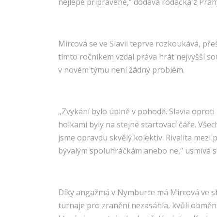
nejlépe připravené,“ dodává rodačka z Prah
Mircová se ve Slavii teprve rozkoukává, př
tímto ročníkem vzdal práva hrát nejvyšší sou
v novém týmu není žádný problém.
„Zvykání bylo úplně v pohodě. Slavia oproti
holkami byly na stejné startovací čáře. Vš
jsme opravdu skvělý kolektiv. Rivalita mezi 
bývalým spoluhráčkám anebo ne,“ usmívá se 
Díky angažmá v Nymburce má Mircová ve sbí
turnaje pro zranění nezasáhla, kvůli obměn