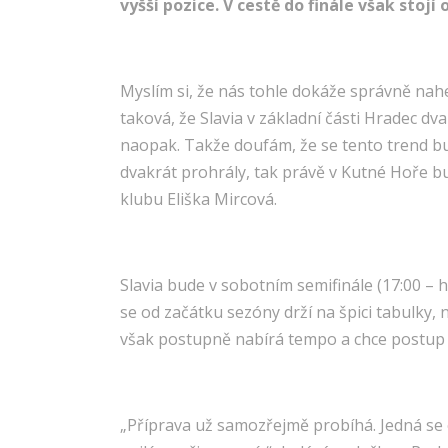
vyšší pozice. V cestě do finále však stoj
Myslím si, že nás tohle dokáže správně nahe
taková, že Slavia v základní části Hradec d
naopak. Takže doufám, že se tento trend bud
dvakrát prohrály, tak právě v Kutné Hoře bu
klubu Eliška Mircová.
Slavia bude v sobotním semifinále (17:00 –
se od začátku sezóny drží na špici tabulky, 
však postupně nabírá tempo a chce postup 
„Příprava už samozřejmě probíhá. Jedná se 