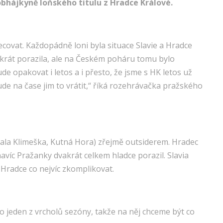
í obhájkyně loňského titulu z Hradce Králové.
covat. Každopádně loni byla situace Slavie a Hradce
vakrát porazila, ale na Českém poháru tomu bylo
e opakovat i letos a i přesto, že jsme s HK letos už
de na čase jim to vrátit,“ říká rozehrávačka pražského
 hala Klimeška, Kutná Hora) zřejmě outsiderem. Hradec
navíc Pražanky dvakrát celkem hladce porazil. Slavia
Hradce co nejvíc zkomplikovat.
o jeden z vrcholů sezóny, takže na něj chceme být co