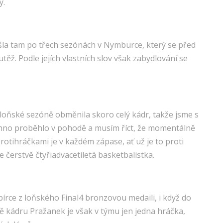
y.
ešla tam po třech sezónách v Nymburce, který se před
těž. Podle jejích vlastních slov však zabydlování se
 loňské sezóně obměnila skoro celý kádr, takže jsme s
echno proběhlo v pohodě a musím říct, že momentálně
protihráčkami je v každém zápase, ať už je to proti
čerstvě čtyřiadvacetiletá basketbalistka.
rce z loňského Final4 bronzovou medaili, i když do
ě kádru Pražanek je však v týmu jen jedna hráčka,