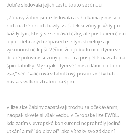
dobře sledovala jejich cestu touto sezónou.
„Zápasy Žabin jsem sledovala a s holkama jsme se o
nich na trénincích bavily. Začátek sezóny je vždy pro
každý tým, který se sehrává těžký, ale postupem času
a po odehraných zápasech se tým stmeluje a je
výkonnostně lepší. Věřím, že i já budu moci týmu ve
druhé polovině sezóny pomoci a přispět k návratu na
špici tabulky. My si jako tým věříme a dáme do toho
vše,“ věří Galíčková v tabulkový posun ze čtvrtého
místa s velkou ztrátou na špici.
V lize sice Žabiny zaostávají trochu za očekáváním,
naopak skvěle si však vedou v Evropské lize EWBL,
kde zatím v evropské konkurenci neprohrály jediné
utkání a míří do play off jako vítězky své základní