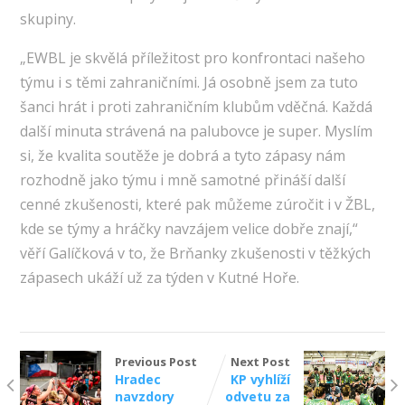
skupiny.
„EWBL je skvělá příležitost pro konfrontaci našeho
týmu i s těmi zahraničními. Já osobně jsem za tuto
šanci hrát i proti zahraničním klubům vděčná. Každá
další minuta strávená na palubovce je super. Myslím
si, že kvalita soutěže je dobrá a tyto zápasy nám
rozhodně jako týmu i mně samotné přináší další
cenné zkušenosti, které pak můžeme zúročit i v ŽBL,
kde se týmy a hráčky navzájem velice dobře znají,“
věří Galíčková v to, že Brňanky zkušenosti v těžkých
zápasech ukáží už za týden v Kutné Hoře.
Previous Post
Next Post
Hradec
KP vyhlíží
navzdory
odvetu za