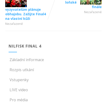
loňské
finále
vyzyvatelům plánuje
Nezařazené
obhajobu. Zažijte Final4
na vlastní kůži
Nezařazené
NILFISK FINAL 4
Základní informace
Rozpis utkání
Vstupenky
LIVE video
Pro média