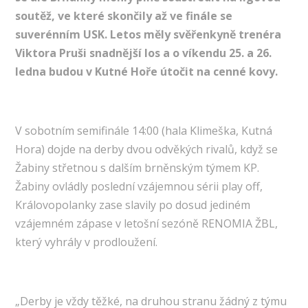
soutěž, ve které skončily až ve finále se
suverénním USK. Letos měly svěřenkyně trenéra
Viktora Pruši snadnější los a o víkendu 25. a 26.
ledna budou v Kutné Hoře útočit na cenné kovy.
V sobotním semifinále 14:00 (hala Klimeška, Kutná
Hora) dojde na derby dvou odvěkých rivalů, když se
Žabiny střetnou s dalším brněnským týmem KP.
Žabiny ovládly poslední vzájemnou sérii play off,
Královopolanky zase slavily po dosud jediném
vzájemném zápase v letošní sezóně RENOMIA ŽBL,
který vyhrály v prodloužení.
„Derby je vždy těžké, na druhou stranu žádný z týmu