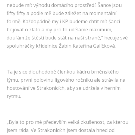
nebude mít výhodu domácího prostředí. Šance jsou
fifty fifty a podle mě bude záležet na momentální
formě. Každopádně my i KP budeme chtít mít šanci
bojovat o zlato a my pro to uděláme maximum,
doufám že štěstí bude stát na naší straně,“ hecuje své
spoluhráčky křídelnice Žabin Kateřina Galíčková.
Ta je sice dlouhodobě členkou kádru brněnského
týmu, první polovinu ligového ročníku ale strávila na
hostování ve Strakonicích, aby se udržela v herním
rytmu.
„Byla to pro mě především velká zkušenost, za kterou
jsem ráda. Ve Strakonicích jsem dostala hned od