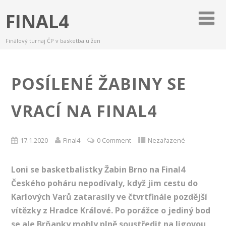
FINAL4
Finálový turnaj ČP v basketbalu žen
POSÍLENÉ ŽABINY SE
VRACÍ NA FINAL4
17.1.2020
Final4
0 Comment
Nezařazené
Loni se basketbalistky Žabin Brno na Final4
Českého poháru nepodívaly, když jim cestu do
Karlových Varů zatarasily ve čtvrtfinále pozdější
vítězky z Hradce Králové. Po porážce o jediný bod
se ale Brňanky mohly plně soustředit na ligovou