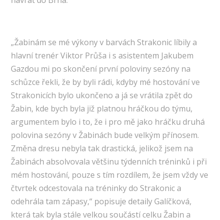
návrat do Brna.
„Žabinám se mé výkony v barvách Strakonic líbily a
hlavní trenér Viktor Průša i s asistentem Jakubem
Gazdou mi po skončení první poloviny sezóny na
schůzce řekli, že by byli rádi, kdyby mé hostování ve
Strakonicích bylo ukončeno a já se vrátila zpět do
Žabin, kde bych byla již platnou hráčkou do týmu,
argumentem bylo i to, že i pro mě jako hráčku druhá
polovina sezóny v Žabinách bude velkým přínosem.
Změna dresu nebyla tak drastická, jelikož jsem na
Žabinách absolvovala většinu týdenních tréninků i při
mém hostování, pouze s tím rozdílem, že jsem vždy ve
čtvrtek odcestovala na tréninky do Strakonic a
odehrála tam zápasy,“ popisuje detaily Galíčková,
která tak byla stále velkou součástí celku Žabin a