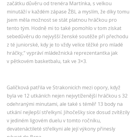
začátku důvěru od trenéra Martínka, s velkou
minutáží v každém zápase ŽBL a myslím, že díky tomu
jsem měla možnost se stát platnou hráčkou pro
tento tým. Hodně mi to také pomohlo v tom získat
sebedůvěru do nejvyšší ženské soutěže při přechodu
z té juniorské, kdy je to vždy velice těžké pro mladé
hráčky,“ vypráví mládežnická reprezentantka jak
v pětkovém basketbalu, tak ve 3×3.
Galíčková patřila ve Strakonicích mezi opory, když
byla ve 12 utkáních nejen nejvytíženější hráčkou s 32
odehranými minutami, ale také s téměř 13 body na
utkání nejlepší střelkyní. Jihočešky sice dosud zvítězily
v jediném ligovém duelu v tomto ročníku,
devatenáctileté střelkyni ale její výkony přinesly